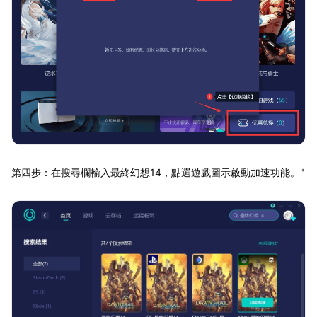
第四步：在搜尋欄輸入最終幻想14，點選遊戲圖示啟動加速功能。"