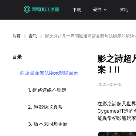
下載
硬件
幫助
首頁
資訊
影之詩超凡世界國際服商店畫面無法顯示的解決方
影之詩超
目录
案！!!
商店畫面無法顯示關鍵因素
2025-06-18
1. 網路連線不穩定
在影之詩超凡世
2. 遊戲快取異常
Cygames打
能異常卻影響玩
3. 版本未同步更新