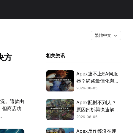
繁體中文
決方
相关资讯
Apex連不上EA伺服
器？網路最佳化與疑
難排解全攻略！
2026-08-05
狀況。這款由
Apex配對不到人？
，但商店功
原因剖析與快速解決
策。
方式！
2026-08-05
Apex反作弊沒在運