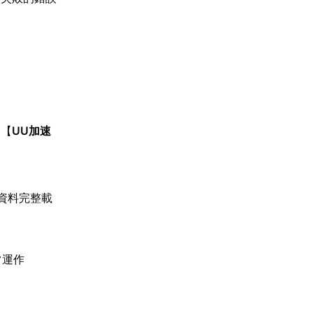
。【
UU加速
資料完整載
常運作