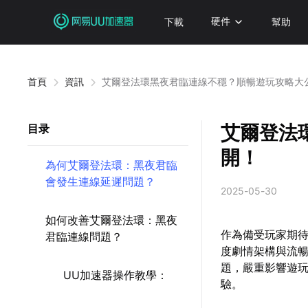
下載
硬件
幫助
首頁
資訊
艾爾登法環黑夜君臨連線不穩？順暢遊玩攻略大
艾爾登法
目录
開！
為何艾爾登法環：黑夜君臨
會發生連線延遲問題？
2025-05-30
如何改善艾爾登法環：黑夜
作為備受玩家期
君臨連線問題？
度劇情架構與流
題，嚴重影響遊
UU加速器操作教學：
驗。