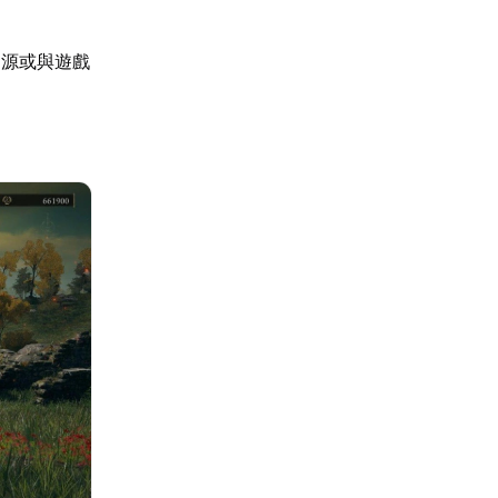
資源或與遊戲
。