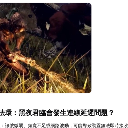
法環：黑夜君臨會發生連線延遲問題？
佳
：訊號微弱、頻寬不足或網路波動，可能導致裝置無法即時接