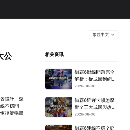
繁體中文
大公
相关资讯
街霸6斷線問題完全
解析：從成因到網路
優化的實用攻略！
2026-08-06
場景設計、深
街霸6延遲卡頓怎麼
連線不穩問
辦？三大成因與改善
家恢復流暢體
對策！
2026-08-06
街霸6連線不穩？延