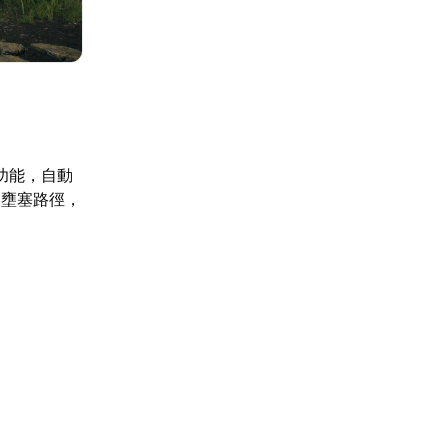
功能，自動
開壅塞路徑，