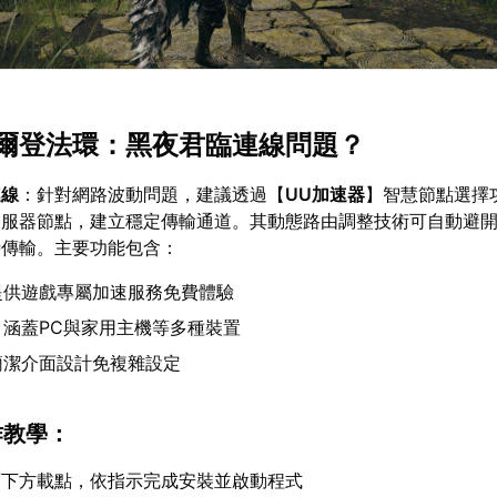
爾登法環：黑夜君臨連線問題？
連線
：針對網路波動問題，建議透過【
UU加速器
】智慧節點選擇
伺服器節點，建立穩定傳輸通道。其動態路由調整技術可自動避
時傳輸。主要功能包含：
提供遊戲專屬加速服務免費體驗
】涵蓋PC與家用主機等多種裝置
簡潔介面設計免複雜設定
作教學：
面下方載點，依指示完成安裝並啟動程式