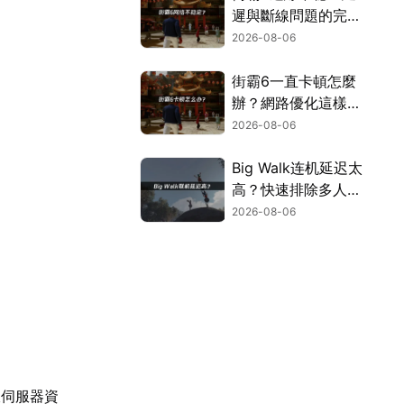
遲與斷線問題的完整
解決指南！
2026-08-06
街霸6一直卡頓怎麼
辦？網路優化這樣解
決！
2026-08-06
Big Walk连机延迟太
高？快速排除多人游
玩卡顿困扰！
2026-08-06
收伺服器資