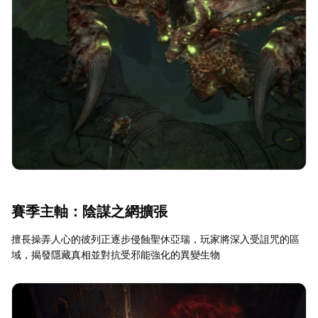
賽季主軸：陰謀之網擴張
擅長操弄人心的彼列正逐步侵蝕聖休亞瑞，玩家將深入受詛咒的區
域，揭發隱藏真相並對抗受邪能強化的異變生物