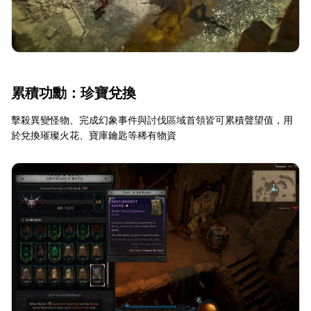
累積功勳：珍寶兌換
擊殺異變怪物、完成幻象事件與討伐區域首領皆可累積聲望值，用
於兌換璀璨火花、寶庫鑰匙等稀有物資