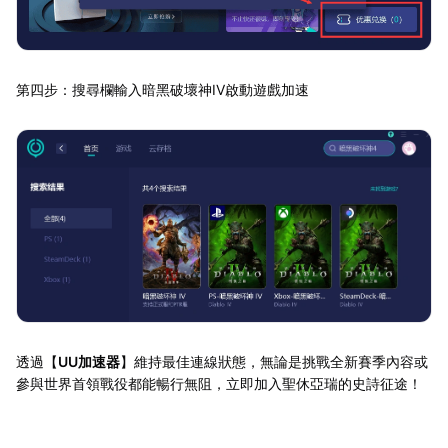
第四步：搜尋欄輸入暗黑破壞神IV啟動遊戲加速
透過【
UU加速器
】維持最佳連線狀態，無論是挑戰全新賽季內容或
參與世界首領戰役都能暢行無阻，立即加入聖休亞瑞的史詩征途！