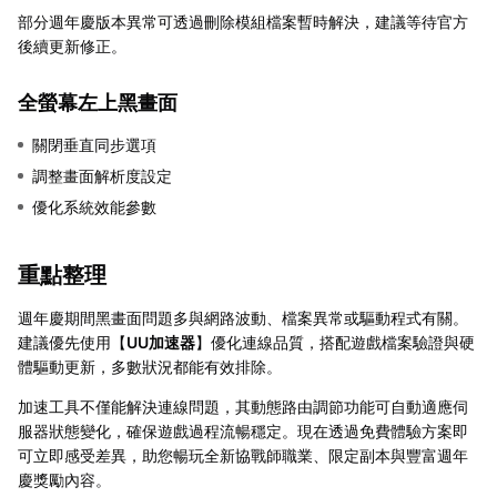
部分週年慶版本異常可透過刪除模組檔案暫時解決，建議等待官方
後續更新修正。
全螢幕左上黑畫面
關閉垂直同步選項
調整畫面解析度設定
優化系統效能參數
重點整理
週年慶期間黑畫面問題多與網路波動、檔案異常或驅動程式有關。
建議優先使用【
UU加速器
】優化連線品質，搭配遊戲檔案驗證與硬
體驅動更新，多數狀況都能有效排除。
加速工具不僅能解決連線問題，其動態路由調節功能可自動適應伺
服器狀態變化，確保遊戲過程流暢穩定。現在透過免費體驗方案即
可立即感受差異，助您暢玩全新協戰師職業、限定副本與豐富週年
慶獎勵內容。