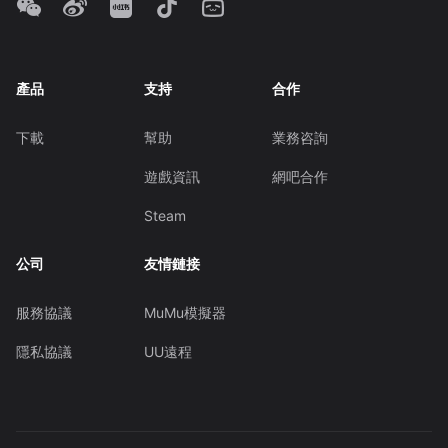
產品
支持
合作
下載
幫助
業務咨詢
遊戲資訊
網吧合作
Steam
公司
友情鏈接
服務協議
MuMu模擬器
隱私協議
UU遠程