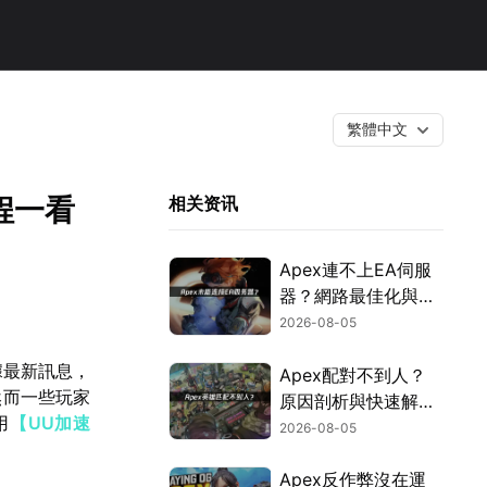
繁體中文
程一看
相关资讯
Apex連不上EA伺服
器？網路最佳化與疑
難排解全攻略！
2026-08-05
據最新訊息，
Apex配對不到人？
然而一些玩家
原因剖析與快速解決
用
【UU加速
方式！
2026-08-05
Apex反作弊沒在運