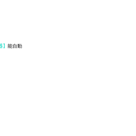
器】
能自動