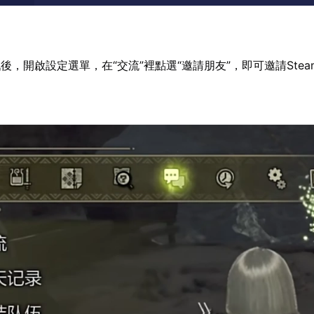
後，開啟設定選單，在“交流”裡點選“邀請朋友”，即可邀請Stea