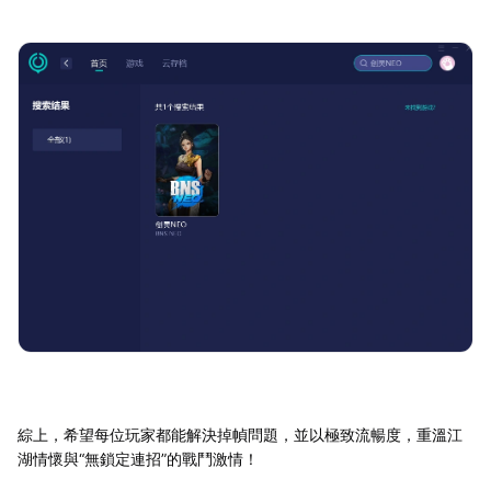
綜上，希望每位玩家都能解決掉幀問題，並以極致流暢度，重溫江
湖情懷與“無鎖定連招”的戰鬥激情！