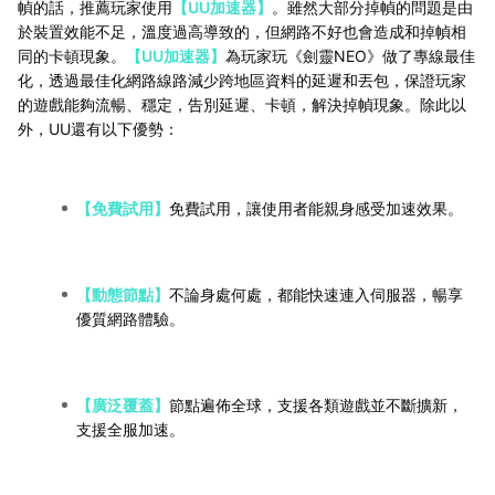
幀的話，推薦玩家使用
【UU加速器】
。雖然大部分掉幀的問題是由
於裝置效能不足，溫度過高導致的，但網路不好也會造成和掉幀相
同的卡頓現象。
【UU加速器】
為玩家玩《劍靈NEO》做了專線最佳
化，透過最佳化網路線路減少跨地區資料的延遲和丟包，保證玩家
的遊戲能夠流暢、穩定，告別延遲、卡頓，解決掉幀現象。除此以
外，UU還有以下優勢：
【免費試用】
免費試用，讓使用者能親身感受加速效果。
【動態節點】
不論身處何處，都能快速連入伺服器，暢享
優質網路體驗。
【廣泛覆蓋】
節點遍佈全球，支援各類遊戲並不斷擴新，
支援全服加速。