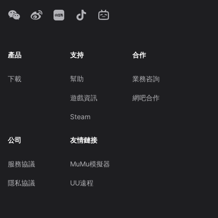
產品
支持
合作
下載
幫助
業務咨詢
遊戲資訊
網吧合作
Steam
公司
友情鏈接
服務協議
MuMu模擬器
隱私協議
UU遠程