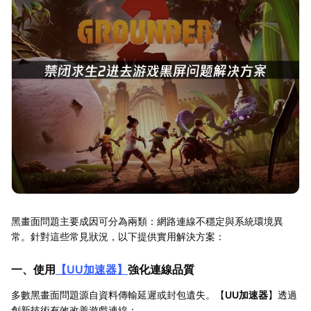
黑畫面問題主要成因可分為兩類：網路連線不穩定與系統環境異
常。針對這些常見狀況，以下提供實用解決方案：
一、使用
【
UU加速器
】
強化連線品質
多數黑畫面問題源自資料傳輸延遲或封包遺失。【
UU加速器
】透過
創新技術有效改善遊戲連線：