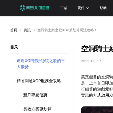
下載
硬件
幫助
首頁
資訊
空洞騎士絲之歌XGP最划算玩法攻略！
空洞騎士
目录
透過XGP體驗絲絃之歌的三
2025-08-27
大優勢
萬眾矚目的空洞騎
精省開通XGP服務全攻略
是，上市首日即加入
打細算的遊戲愛好
新戶專屬優惠
實惠的方式啟用X
長效方案更划算