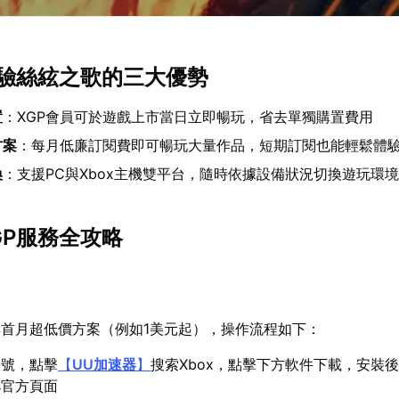
體驗絲絃之歌的三大優勢
置
：XGP會員可於遊戲上市當日立即暢玩，省去單獨購置費用
方案
：每月低廉訂閱費即可暢玩大量作品，短期訂閱也能輕鬆體
換
：支援PC與Xbox主機雙平台，隨時依據設備狀況切換遊玩環
GP服務全攻略
享首月超低價方案（例如1美元起），操作流程如下：
賬號，點擊
【
UU加速器
】
搜索Xbox，點擊下方軟件下載，安裝
ass官方頁面