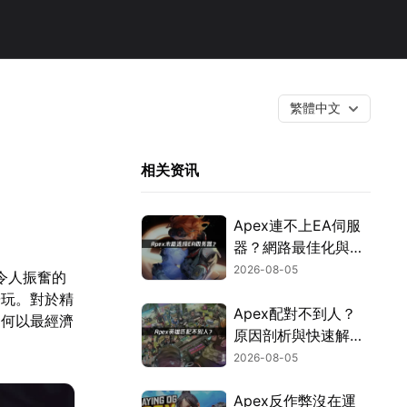
繁體中文
相关资讯
Apex連不上EA伺服
器？網路最佳化與疑
難排解全攻略！
2026-08-05
令人振奮的
暢玩。對於精
Apex配對不到人？
如何以最經濟
原因剖析與快速解決
方式！
2026-08-05
Apex反作弊沒在運