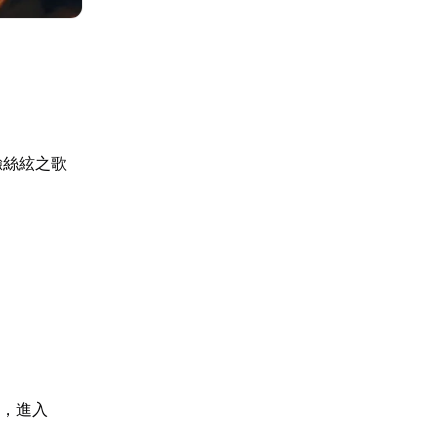
驗絲絃之歌
境
後，進入