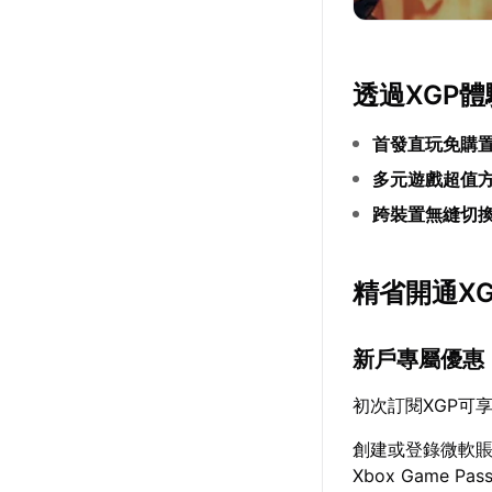
透過XGP
首發直玩免購
多元遊戲超值
跨裝置無縫切
精省開通X
新戶專屬優惠
初次訂閱XGP可
創建或登錄微軟
Xbox Game P