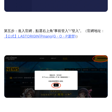
第五步：進入官網，點選右上角“事前登入”-“登入”。（官網地址：
【公式】LASTORIGIN|Pmang(G・O・P運營)
）