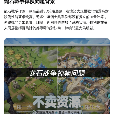
龍石戰爭掉幀問題背景
龍石戰爭作為一款高品質3D策略遊戲，在渲染大規模戰鬥場景時對
設備性能要求較高。遊戲中每個士兵單位都設有獨立的血量計算，
使得戰鬥更加真實、細膩，但同時也增加了系統負擔。特別是在萬
人同屏指揮百萬計的部隊即時對決時，掉幀問題尤為明顯。