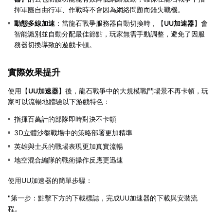
揮軍團自由行軍、作戰時不會因為網絡問題而錯失戰機。
動態多線加速
：當龍石戰爭服務器自動切換時，【
UU加速器
】會
智能識別並自動分配最佳節點，玩家無需手動調整，避免了因服
務器切換導致的遊戲卡頓。
實際效果提升
使用【
UU加速器
】後，龍石戰爭中的大規模戰鬥場景不再卡頓，玩
家可以流暢地體驗以下游戲特色：
指揮百萬計的部隊即時對決不卡頓
3D立體沙盤戰場中的策略部署更加精準
英雄與士兵的戰場表現更加真實流暢
地空混合編隊的戰術操作反應更迅速
使用UU加速器的簡單步驟：
"第一步：點擊下方的下載標誌，完成UU加速器的下載與安裝流
程。