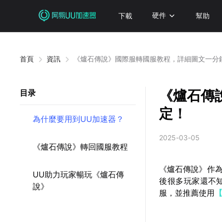
下載
硬件
幫助
首頁
資訊
《爐石傳說》國際服轉國服教程，詳細圖文一分
《爐石傳
目录
定！
為什麼要用到UU加速器？
2025-03-05
《爐石傳說》轉回國服教程
《爐石傳說》作
UU助力玩家暢玩《爐石傳
後很多玩家還不
說》
服，並推薦使用