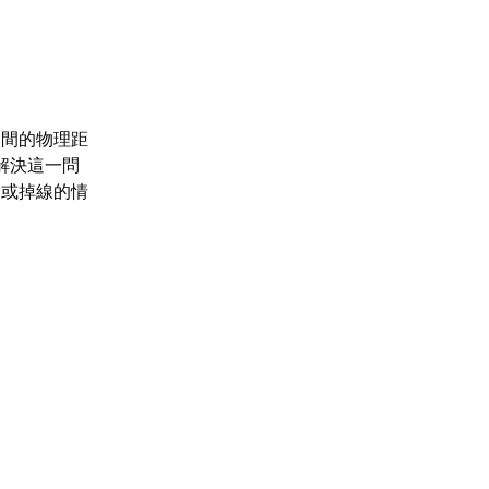
之間的物理距
解決這一問
遲或掉線的情