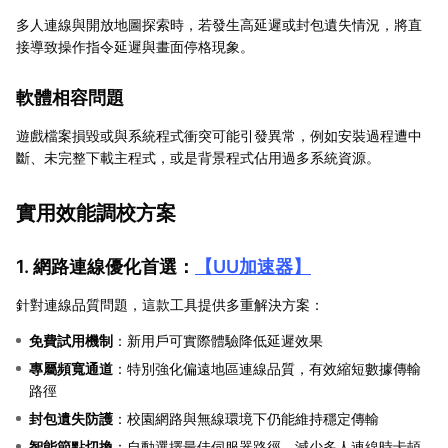
多人連線與開放地圖探索時，若發生高延遲或封包遺失情況，將直
接導致操作指令延遲與畫面停格現象。
軟體相容問題
遊戲檔案損毀或與系統程式衝突可能引發異常，例如安裝過程遭中
斷、未完整下載主程式，或是背景程式佔用過多系統資源。
實用效能調校方案
1. 網路連線優化首選：
【
UU加速器
】
針對連線品質問題，這款工具提供多重解決方案：
免費試用機制
：新用戶可實際體驗降低延遲效果
專屬頻寬通道
：特別強化偏遠地區連線品質，有效縮短數據傳輸
路徑
封包遺失防護
：校園網路與無線環境下仍能維持穩定傳輸
智能節點切換
：自動選擇最佳伺服器路徑，減少多人連線時卡頓