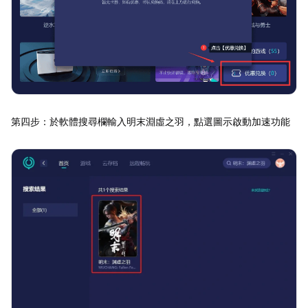
第四步：於軟體搜尋欄輸入明末淵虛之羽，點選圖示啟動加速功能