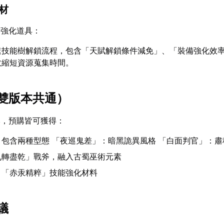
素材
的強化道具：
速技能樹解鎖流程，包含「天賦解鎖條件減免」、「裝備強化效
效縮短資源蒐集時間。
雙版本共通）
本，預購皆可獲得：
：包含兩種型態 「夜巡鬼差」：暗黑詭異風格 「白面判官」：
九轉盡乾」戰斧，融入古蜀巫術元素
：「赤汞精粹」技能強化材料
議