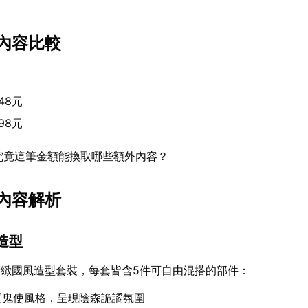
內容比較
：
48元
98元
究竟這筆金額能換取哪些額外內容？
內容解析
級造型
緻國風造型套裝，每套皆含5件可自由混搭的部件：
冥鬼使風格，呈現陰森詭譎氛圍