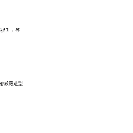
率提升」等
肅穆威嚴造型