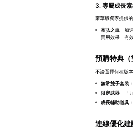
3. 專屬成長
豪華版獨家提供
萇弘之血
：加
實用效果，有
預購特典（
不論選擇何種版
無常雙子套裝
限定武器
：「
成長輔助道具
連線優化建