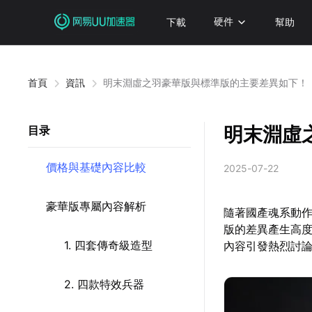
下載
硬件
幫助
首頁
資訊
明末淵虛之羽豪華版與標準版的主要差異如下！
明末淵虛
目录
價格與基礎內容比較
2025-07-22
豪華版專屬內容解析
隨著國產魂系動
版的差異產生高度
1. 四套傳奇級造型
內容引發熱烈討
2. 四款特效兵器