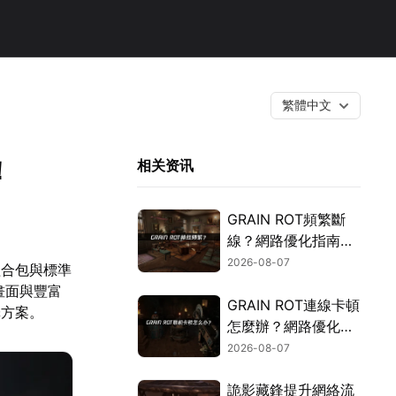
繁體中文
！
相关资讯
GRAIN ROT頻繁斷
線？網路優化指南一
次搞定！
2026-08-07
組合包與標準
畫面與豐富
GRAIN ROT連線卡頓
擇方案。
怎麼辦？網路優化這
樣解決！
2026-08-07
詭影藏鋒提升網絡流