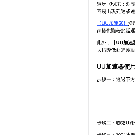
遊玩《明末：淵
容易出現延遲或
【
UU加速器
】
採
家提供顯著的延
此外，【
UU加速
大幅降低延遲波
UU加速器使
步驟一：透過下
步驟二：聯繫U妹
步驟三：於加速