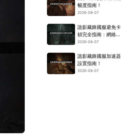
暢度指南！
2026-08-07
詭影藏鋒國服避免卡
頓完全指南：網絡優
化與解決技巧！
2026-08-07
詭影藏鋒國服加速器
設置指南！
2026-08-07