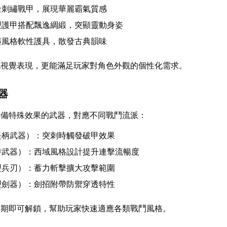
金刺繡戰甲，展現華麗霸氣質感
型護甲搭配飄逸綢緞，突顯靈動身姿
墨風格軟性護具，散發古典韻味
化視覺表現，更能滿足玩家對角色外觀的個性化需求。
兵器
具備特殊效果的武器，對應不同戰鬥流派：
長柄武器）：突刺時觸發破甲效果
持武器）：西域風格設計提升連擊流暢度
型兵刃）：蓄力斬擊擴大攻擊範圍
型劍器）：劍招附帶防禦穿透特性
初期即可解鎖，幫助玩家快速適應各類戰鬥風格。