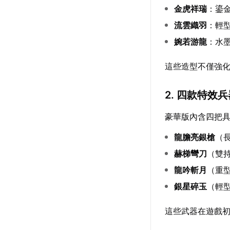
金虎祥瑞
：鎏
流雲織羽
：輕
婉若游龍
：水
這些造型不僅強
2. 四款特效
豪華版內含四把
龍膽亮銀槍
（
赫梯彎刀
（雙
龍吟斬月
（重
銀星碎玉
（輕
這些武器在遊戲