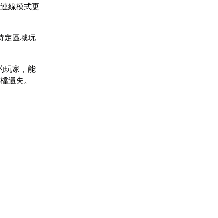
人連線模式更
特定區域玩
的玩家，能
存檔遺失。
。