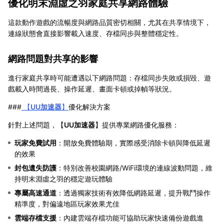
優化明末淵虛之羽家庭共享網路體驗
這款動作遊戲的流暢度與網路品質密切相關，尤其在共享情境下，
連線狀態會直接影響載入速度、存檔同步與整體穩定性。
網路問題對共享的影響
進行家庭共享時可能遭遇以下網路問題：存檔同步失敗或損毀、遊
戲載入時間過長、操作延遲、畫面卡頓或掉幀等狀況。
###
【
UU加速器
】
優化解決方案
針對上述問題，【
UU加速器
】提供專業網路優化服務：
玩家免費試用
：開放免費體驗期，實際感受消除卡頓與降低延遲
的效果
封包遺失防護
：特別改善校園網路/WiFi環境的連線波動問題，維
持明末淵虛之羽的穩定遊玩體驗
專屬高速通道
：透過獨家技術有效降低網路延遲，提升戰鬥操作
精準度，對偏遠地區玩家效果尤佳
雲端存檔支援
：內建雲端存檔功能可協助玩家快速備份遊戲進