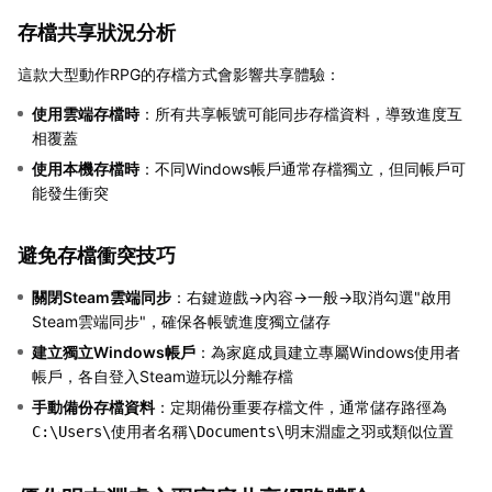
存檔共享狀況分析
這款大型動作RPG的存檔方式會影響共享體驗：
使用雲端存檔時
：所有共享帳號可能同步存檔資料，導致進度互
相覆蓋
使用本機存檔時
：不同Windows帳戶通常存檔獨立，但同帳戶可
能發生衝突
避免存檔衝突技巧
關閉Steam雲端同步
：右鍵遊戲→內容→一般→取消勾選"啟用
Steam雲端同步"，確保各帳號進度獨立儲存
建立獨立Windows帳戶
：為家庭成員建立專屬Windows使用者
帳戶，各自登入Steam遊玩以分離存檔
手動備份存檔資料
：定期備份重要存檔文件，通常儲存路徑為
或類似位置
C:\Users\使用者名稱\Documents\明末淵虛之羽