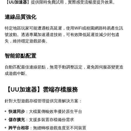
【
UU加速器
】提供限時免費試用，實際感受流暢度提升效果。
連線品質強化
特定地區玩家可能遭遇較高延遲，使用WiFi或校園網路時易產生訊
號波動。透過專屬加速通道技術，可有效降低延遲並減少封包遺
失，維持穩定遊戲節奏。
智能節點配置
自動匹配最佳連線節點，無需手動調整設定，避免因伺服器變更造
成遊戲中斷。
【
UU加速器
】雲端存檔服務
針對大型遊戲存檔管理提供完善解決方案：
快速同步
：大檔案傳輸效率優於原生平台
儲存擴充
：支援多裝置存檔備份需求
跨平台相容
：無縫轉移遊戲進度至不同裝置