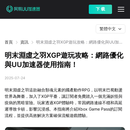
下 载
繁體中文
首頁
資訊
明末淵虛之羽XGP遊玩攻略：網路優化與UU加速
器使用指南！
明末淵虛之羽XGP遊玩攻略：網路優化
與UU加速器使用指南！
2025-07-24
明末淵虛之羽這款融合類魂元素的國產動作RPG，以明末巴蜀動盪
世界為舞臺，加入了XGP平臺，讓訂閱者免費踏入一個充滿妖怪與
疫病的黑暗冒險。玩家透過XGP體驗時，常因網路連線不穩和高延
遲導致卡頓，影響沉浸感。本指南將介紹Xbox Game Pass的訂閱
流程，並提供高效解決方案確保流暢遊戲體驗。