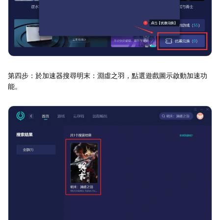
第四步：於加速器搜尋明末：淵虛之羽，點選遊戲圖示啟動加速功
能。