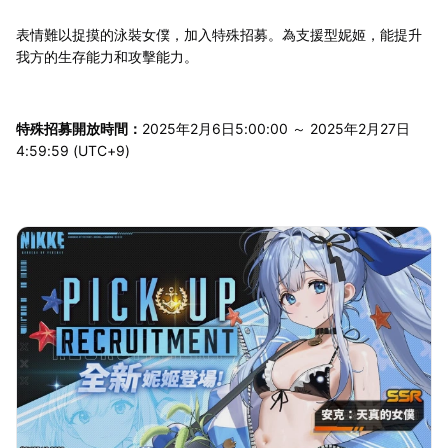
表情難以捉摸的泳裝女僕，加入特殊招募。為支援型妮姬，能提升
我方的生存能力和攻擊能力。
特殊招募開放時間：
2025年2月6日5:00:00 ～ 2025年2月27日
4:59:59 (UTC+9)