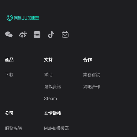
產品
支持
合作
下載
幫助
業務咨詢
遊戲資訊
網吧合作
Steam
公司
友情鏈接
服務協議
MuMu模擬器