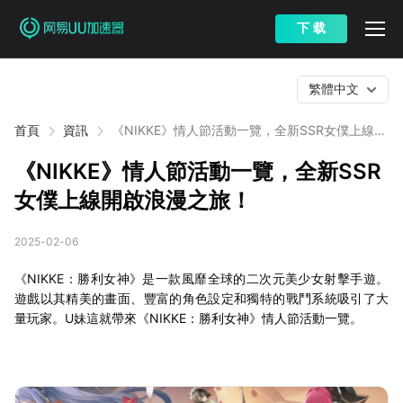
下 载
繁體中文
首頁
資訊
《NIKKE》情人節活動一覽，全新SSR女僕上線開
啟浪漫之旅！
《NIKKE》情人節活動一覽，全新SSR
女僕上線開啟浪漫之旅！
2025-02-06
《NIKKE：勝利女神》是一款風靡全球的二次元美少女射擊手遊。
遊戲以其精美的畫面、豐富的角色設定和獨特的戰鬥系統吸引了大
量玩家。U妹這就帶來《NIKKE：勝利女神》情人節活動一覽。