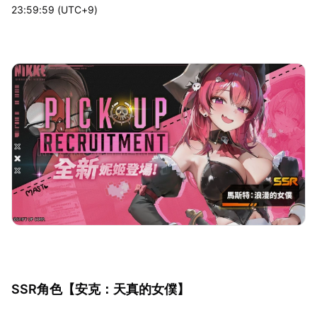
23:59:59 (UTC+9)
SSR角色【安克：天真的女僕】