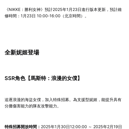
《NIKKE：勝利女神》預計2025年1月23日進行版本更新，預計維
修時間：1月23日 10:00-16:00（北京時間）。
全新妮姬登場
SSR角色【馬斯特：浪漫的女僕】
追逐浪漫的海盜女僕，加入特殊招募。為支援型妮姬，能提升具有
分攤傷害能力的隊友攻擊能力。
特殊招募開放時間：
2025年1月30日12:00:00 ～ 2025年2月19日