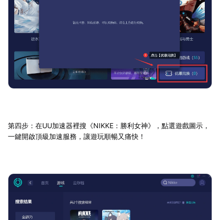
第四步：在UU加速器裡搜《NIKKE：勝利女神》，點選遊戲圖示，
一鍵開啟頂級加速服務，讓遊玩順暢又痛快！