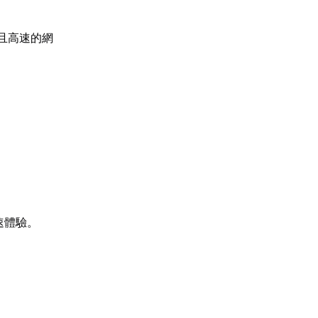
且高速的網
速體驗。