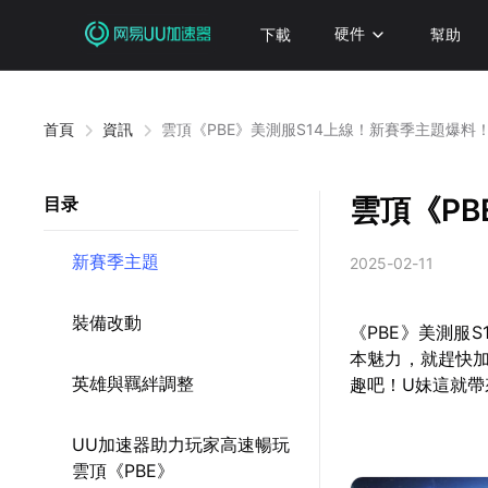
下載
硬件
幫助
首頁
資訊
雲頂《PBE》美測服S14上線！新賽季主題爆料
雲頂《PB
目录
新賽季主題
2025-02-11
裝備改動
《PBE》美測服
本魅力，就趕快加
英雄與羈絆調整
趣吧！U妹這就帶
UU加速器助力玩家高速暢玩
雲頂《PBE》