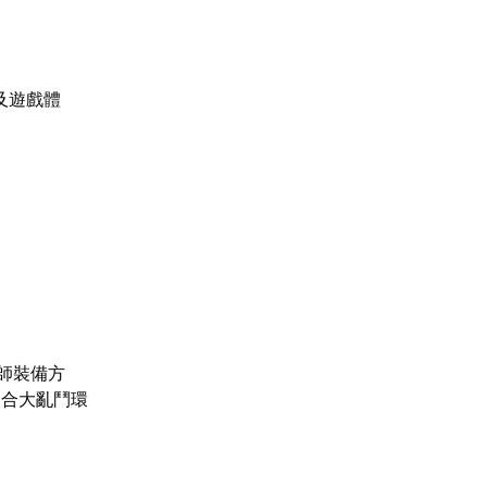
及遊戲體
師裝備方
契合大亂鬥環