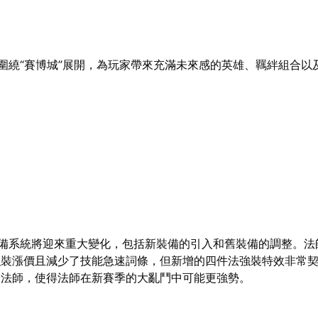
將圍繞“賽博城”展開，為玩家帶來充滿未來感的英雄、羈絆組合以
裝備系統將迎來重大變化，包括新裝備的引入和舊裝備的調整。法
強裝漲價且減少了技能急速詞條，但新增的四件法強裝特效非常
分法師，使得法師在新賽季的大亂鬥中可能更強勢。