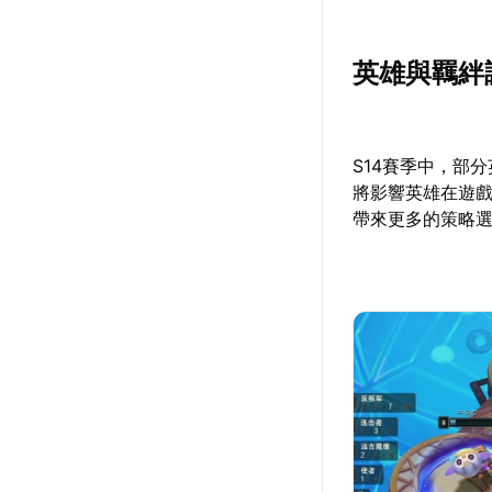
英雄與羈絆
S14賽季中，部
將影響英雄在遊
帶來更多的策略