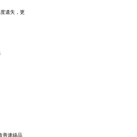
進度遺失，更
退
改善連線品