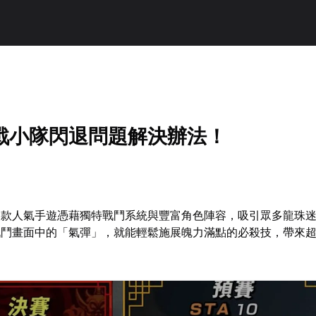
戰小隊閃退問題解決辦法！
這款人氣手遊憑藉獨特戰鬥系統與豐富角色陣容，吸引眾多龍珠
戰鬥畫面中的「氣彈」，就能輕鬆施展魄力滿點的必殺技，帶來