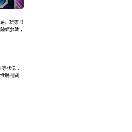
快感。玩家只
將陸續參戰，
線等狀況，
定性將是關