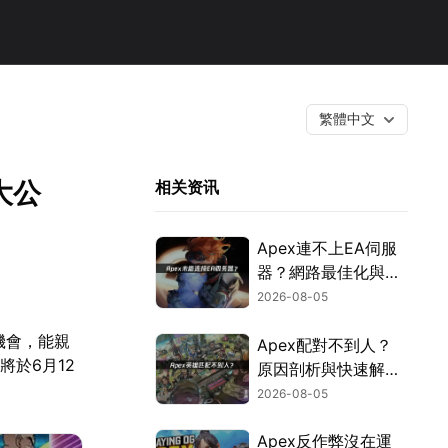
繁體中文
大公
相关资讯
Apex連不上EA伺服
器？網路最佳化與疑
難排解全攻略！
2026-08-05
機會，能親
Apex配對不到人？
於6月12
原因剖析與快速解決
方式！
2026-08-05
Apex反作弊沒在運