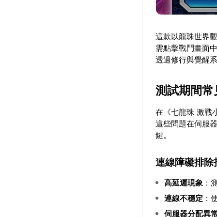
這款以龍珠世界觀
需點擊戰鬥畫面
透過修行與覺醒
測試期間常
在《七龍珠 激戰
這些問題在伺服
鍵。
連線障礙排除
高延遲現象
：
連線不穩定
：
伺服器分配異