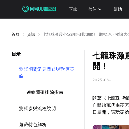
下載
硬件
幫助
首頁
資訊
七龍珠激震小隊網路測試開跑：順暢遊玩秘訣大
七龍珠激
目录
開！
測試期間常見問題與對應策
略
2025-06-11
連線障礙排除指南
隨著《七龍珠 激
自體驗萬代南夢宮
測試參與流程說明
日展開，讓玩家
遊戲特色解析