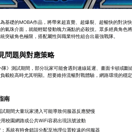
為基礎的MOBA作品，將帶來超直覺、超爆裂、超暢快的對決
中的氣珠介面，就能輕鬆發動魄力滿點的必殺技。眾多經典角色
系統突破角色極限，搭配屬性與職業特性組合出最強戰隊。
見問題與對應策略
小隊》測試期間，部分玩家可能會遇到連線延遲、畫面卡頓或斷
器負載較高時尤其明顯。想要維持流暢對戰體驗，網路環境的穩
指南
測試期間大量玩家湧入可能導致伺服器反應變慢
使用校園網路或公共WiFi容易出現訊號波動
常
：系統有時會錯誤分配至地理位置較遠的伺服器