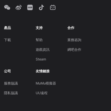
產品
支持
合作
下載
幫助
業務咨詢
遊戲資訊
網吧合作
Steam
公司
友情鏈接
服務協議
MuMu模擬器
隱私協議
UU遠程