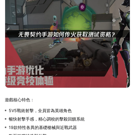
遊戲核心特色：
5V5戰術射擊，全員皆為英雄角色
暢快射擊手感，精心調校的擊殺回饋系統
19款特性各異的基礎槍械與近戰武器