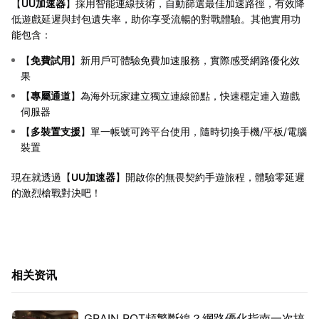
【
UU加速器
】採用智能連線技術，自動篩選最佳加速路徑，有效降
低遊戲延遲與封包遺失率，助你享受流暢的對戰體驗。其他實用功
能包含：
【
免費試用
】新用戶可體驗免費加速服務，實際感受網路優化效
果
【
專屬通道
】為海外玩家建立獨立連線節點，快速穩定連入遊戲
伺服器
【
多裝置支援
】單一帳號可跨平台使用，隨時切換手機/平板/電腦
裝置
現在就透過【
UU加速器
】開啟你的無畏契約手遊旅程，體驗零延遲
的激烈槍戰對決吧！
相关资讯
GRAIN ROT頻繁斷線？網路優化指南一次搞