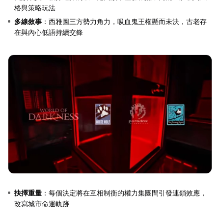
格與策略玩法
多線敘事
：西雅圖三方勢力角力，吸血鬼王權懸而未決，古老存
在與內心低語持續交鋒
抉擇重量
：每個決定將在互相制衡的權力集團間引發連鎖效應，
改寫城市命運軌跡