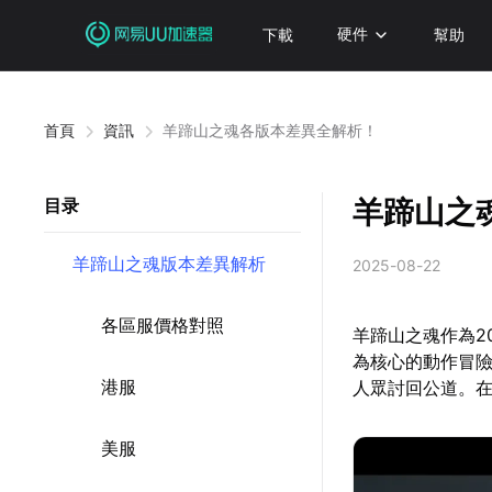
下載
硬件
幫助
首頁
資訊
羊蹄山之魂各版本差異全解析！
羊蹄山之
目录
羊蹄山之魂版本差異解析
2025-08-22
各區服價格對照
羊蹄山之魂作為2
為核心的動作冒
港服
人眾討回公道。
美服