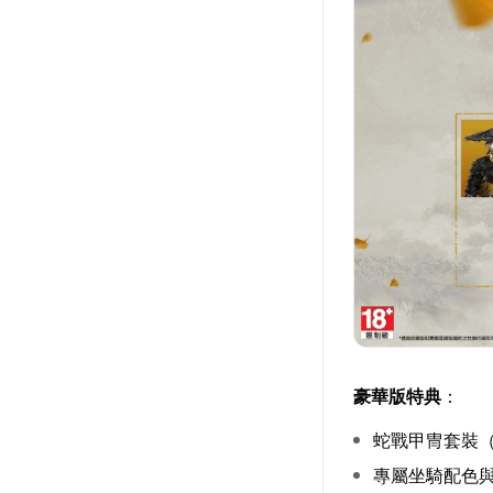
豪華版特典
：
蛇戰甲冑套裝
專屬坐騎配色