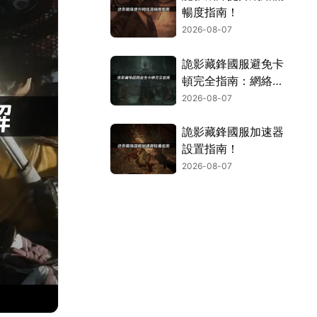
暢度指南！
2026-08-07
詭影藏鋒國服避免卡
頓完全指南：網絡優
化與解決技巧！
2026-08-07
詭影藏鋒國服加速器
設置指南！
2026-08-07