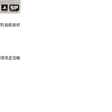
，對遊戲進程
路環境是流暢