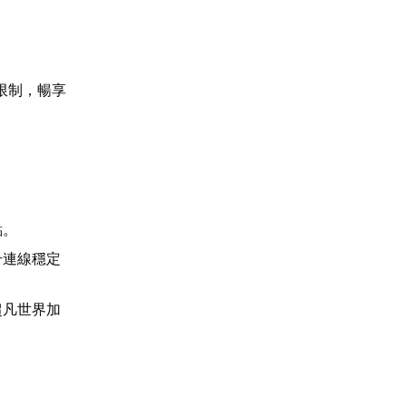
限制，暢享
點。
升連線穩定
超凡世界加