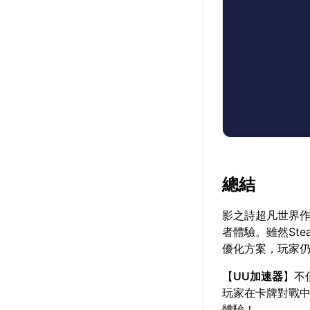
總結
影之詩超凡世界
者體驗。雖然St
優化方案，玩家
【
UU加速器
】不
玩家在卡牌對戰
體驗！