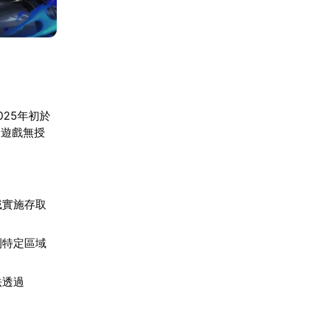
25年初於
動遊戲無授
域實施存取
制特定區域
法透過