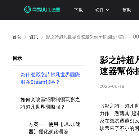
下載
硬件
幫助
首頁
資訊
影之詩超凡世界國際服Steam鎖國區問題——U
影之詩超凡
目录
速器幫你
為什麼影之詩超凡世界國際
服在Steam鎖區？
2025-06-18
如何突破區域限制暢玩影之
《影之詩：超凡世界》(
詩超凡世界國際服？
力作，憑藉其"超
家在嘗試透過St
方案一：使用【UU加速
驗帶來了不小的
器】優化網路環境