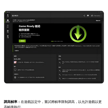
調高幀率：
在遊戲設定中，嘗試將幀率限制調高，以允許遊戲以更
高幀率執行。