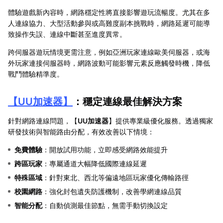
體驗遊戲新內容時，網路穩定性將直接影響遊玩流暢度。尤其在多
人連線協力、大型活動參與或高難度副本挑戰時，網路延遲可能導
致操作失誤、連線中斷甚至進度異常。
跨伺服器遊玩情境更需注意，例如亞洲玩家連線歐美伺服器，或海
外玩家連接伺服器時，網路波動可能影響元素反應觸發時機，降低
戰鬥體驗精準度。
【
UU加速器
】
：穩定連線最佳解決方案
針對網路連線問題，【
UU加速器
】提供專業級優化服務。透過獨家
研發技術與智能路由分配，有效改善以下情境：
免費體驗
：開放試用功能，立即感受網路效能提升
跨區玩家
：專屬通道大幅降低國際連線延遲
特殊區域
：針對東北、西北等偏遠地區玩家優化傳輸路徑
校園網路
：強化封包遺失防護機制，改善學網連線品質
智能分配
：自動偵測最佳節點，無需手動切換設定