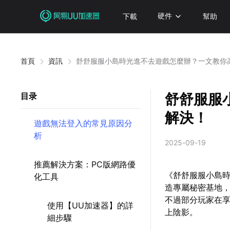
下載
硬件
幫助
首頁
資訊
舒舒服服小島時光進不去遊戲怎麼辦？一文教你
舒舒服服
目录
解決！
遊戲無法登入的常見原因分
析
2025-09-19
推薦解決方案：PC版網路優
《舒舒服服小島
化工具
造專屬秘密基地
不過部分玩家在
使用【UU加速器】的詳
上陰影。
細步驟