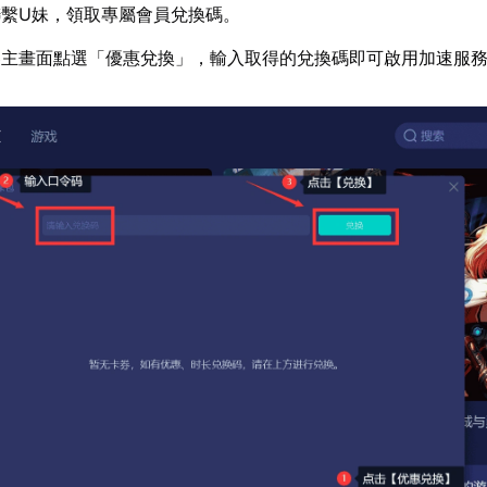
繫U妹，領取專屬會員兌換碼。
器主畫面點選「優惠兌換」，輸入取得的兌換碼即可啟用加速服