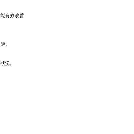
具能有效改善
延遲。
。
常狀況。