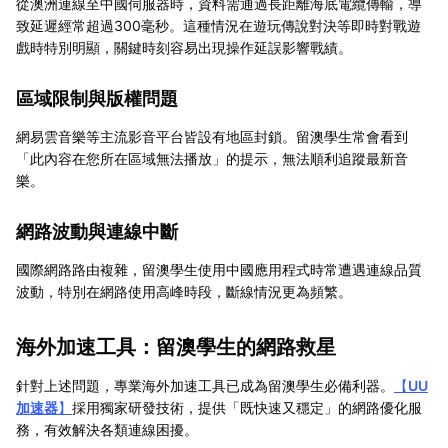
從澳洲連線至中國伺服器時，資料需通過長距離海底電纜傳輸，導
致延遲經常超過300毫秒。這種情況在遊玩傳說對決等即時對戰遊
戲時特別明顯，關鍵時刻容易出現操作延誤影響戰績。
區域限制與版權問題
網易雲音樂等主流影音平台皆設有地區封鎖。留澳學生常會看到
「此內容在您所在區域無法播放」的提示，無法順利追蹤最新音
樂。
網路波動與連線中斷
國際網路路由複雜，留澳學生使用中國應用程式時常遭遇連線品質
波動，特別在網路使用高峰時段，斷線情況更為頻繁。
海外加速工具：留澳學生的網路救星
針對上述問題，專業海外加速工具已成為留澳學生必備利器。
【
UU
加速器
】
採用獨家研發技術，提供「既快速又穩定」的網路優化服
務，有效解決各類連線困擾。