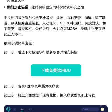
封包遺失率
動態加密協議
：維持傳輸穩定同時保障資料安全性
支援熱門國服遊戲包含英雄聯盟、原神、特戰英豪、崩壞：星穹鐵
道、劍俠情緣叁重製版、永劫無間、CS:GO中國服、傳說對決、和
平菁英、聯盟戰棋、蛋仔派對、火影忍者MOBA、決戰！平安京與
第五人格等。
啟用步驟簡單直覺：
第一步：透過下方按鈕取得最新版客戶端安裝檔
下載免費試用UU
第二步：聯繫U妹領取專屬兌換序號
第三步：於主介面點選「優惠兌換」輸入序號獲取加速時數