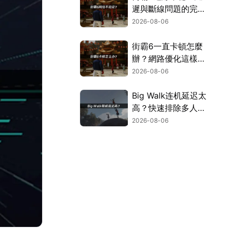
遲與斷線問題的完整
解決指南！
2026-08-06
街霸6一直卡頓怎麼
辦？網路優化這樣解
決！
2026-08-06
Big Walk连机延迟太
高？快速排除多人游
玩卡顿困扰！
2026-08-06