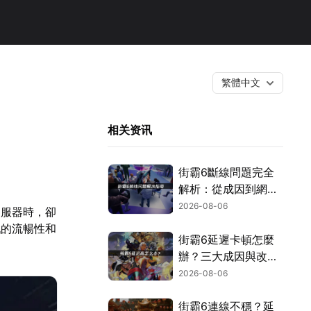
繁體中文
相关资讯
街霸6斷線問題完全
解析：從成因到網路
優化的實用攻略！
2026-08-06
伺服器時，卻
戲的流暢性和
街霸6延遲卡頓怎麼
辦？三大成因與改善
對策！
2026-08-06
街霸6連線不穩？延