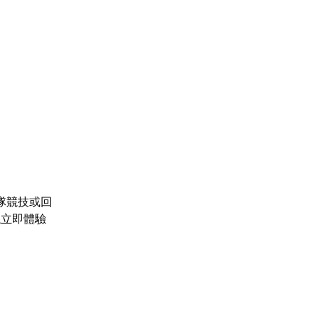
隊競技或回
議立即體驗