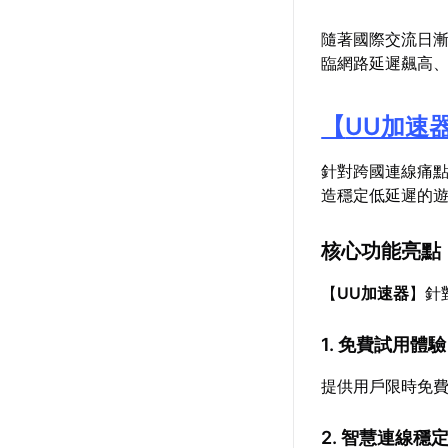
隨著國際交流日
臨網路延遲飆高
【
UU加速
針對跨國連線痛
造穩定低延遲的
核心功能亮點
【
UU加速器
】針
1. 免費試用體驗
提供用戶限時免
2. 智慧連線穩