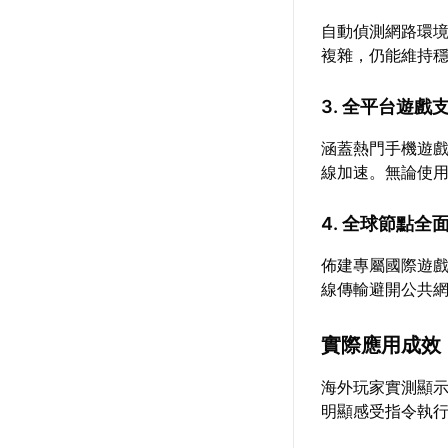
自動偵測網路環
複雜，仍能維持
3. 全平台遊戲
涵蓋熱門手機遊戲
線加速。無論使
4. 全球節點全
佈建專屬國際遊
線傳輸避開公共
實際應用成效
海外玩家實測顯
明顯感受指令執