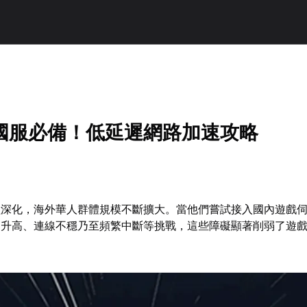
國服必備！低延遲網路加速攻略
益深化，海外華人群體規模不斷擴大。當他們嘗試接入國內遊戲
遲升高、連線不穩乃至頻繁中斷等挑戰，這些障礙顯著削弱了遊