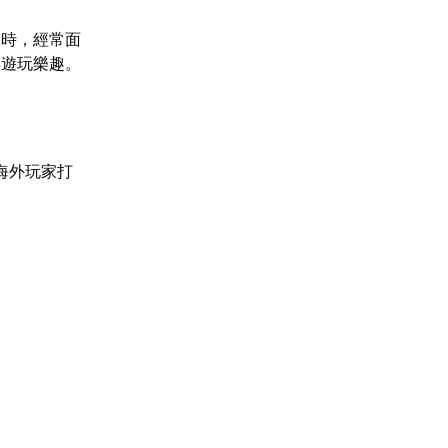
服時，經常面
與遊玩樂趣。
海外玩家打