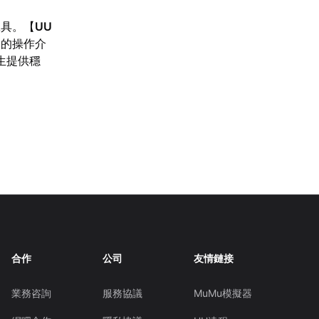
工具。【
UU
用的操作介
生提供穩
合作
公司
友情鏈接
業務咨詢
服務協議
MuMu模擬器