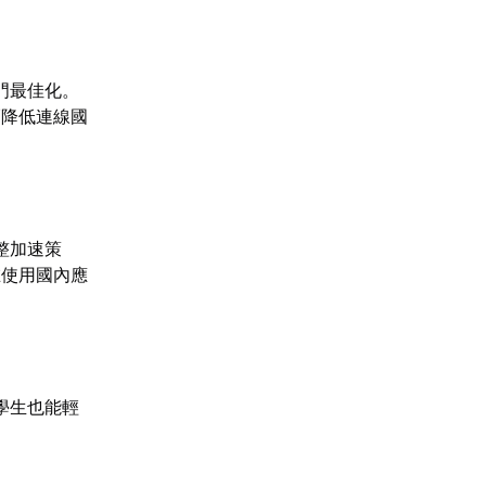
門最佳化。
幅降低連線國
整加速策
在使用國內應
學生也能輕