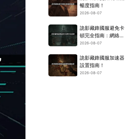
暢度指南！
2026-08-07
詭影藏鋒國服避免卡
頓完全指南：網絡優
化與解決技巧！
2026-08-07
詭影藏鋒國服加速器
設置指南！
2026-08-07