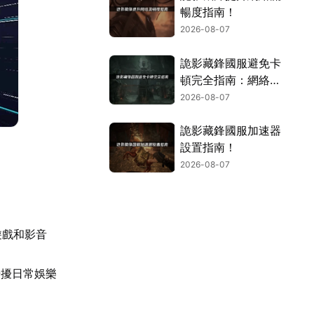
暢度指南！
2026-08-07
詭影藏鋒國服避免卡
頓完全指南：網絡優
化與解決技巧！
2026-08-07
詭影藏鋒國服加速器
設置指南！
2026-08-07
遊戲和影音
干擾日常娛樂