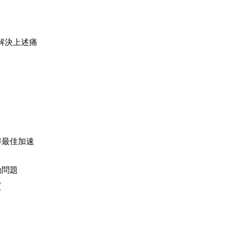
解決上述痛
得最佳加速
動問題
質