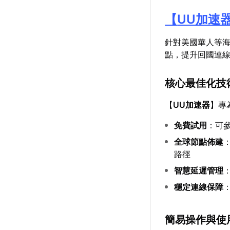
【
UU加速
針對美國華人等
點，提升回國連
核心最佳化技
【
UU加速器
】專
免費試用
：可
全球節點佈建
路徑
智慧延遲管理
穩定連線保障
簡易操作與使