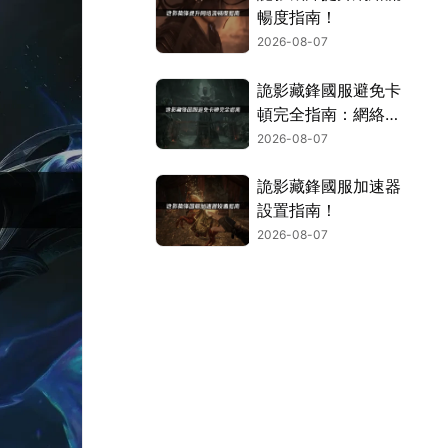
暢度指南！
2026-08-07
詭影藏鋒國服避免卡
頓完全指南：網絡優
化與解決技巧！
2026-08-07
詭影藏鋒國服加速器
設置指南！
2026-08-07