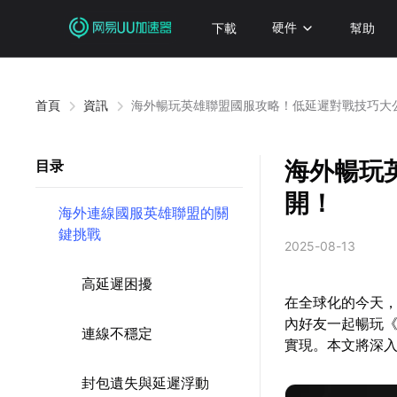
下載
硬件
幫助
首頁
資訊
海外暢玩英雄聯盟國服攻略！低延遲對戰技巧大
海外暢玩
目录
開！
海外連線國服英雄聯盟的關
鍵挑戰
2025-08-13
高延遲困擾
在全球化的今天
內好友一起暢玩
連線不穩定
實現。本文將深
封包遺失與延遲浮動