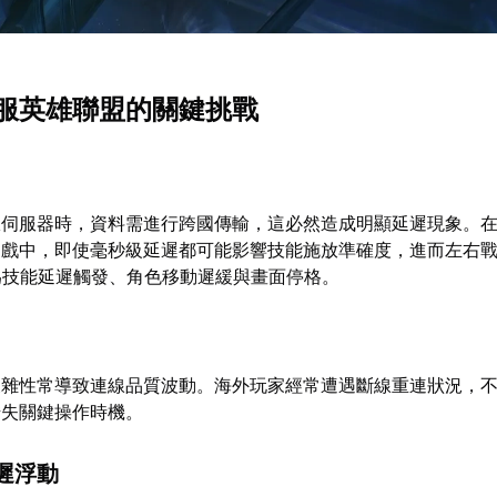
服英雄聯盟的關鍵挑戰
服伺服器時，資料需進行跨國傳輸，這必然造成明顯延遲現象。
遊戲中，即使毫秒級延遲都可能影響技能施放準確度，進而左右
現為技能延遲觸發、角色移動遲緩與畫面停格。
複雜性常導致連線品質波動。海外玩家經常遭遇斷線重連狀況，
錯失關鍵操作時機。
遲浮動