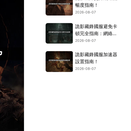
暢度指南！
2026-08-07
詭影藏鋒國服避免卡
頓完全指南：網絡優
化與解決技巧！
2026-08-07
詭影藏鋒國服加速器
設置指南！
2026-08-07