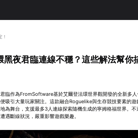
定！
環黑夜君臨連線不穩？這些解法幫你
臨作為FromSoftware基於艾爾登法環世界觀開發的全新多人
便吸引大量玩家關注。這款融合Roguelike與生存競技要素的
界地為舞台，支援最多3人連線探索隨機生成的寧姆格福世界。不
繁遭遇斷線狀況，嚴重影響遊戲樂趣。