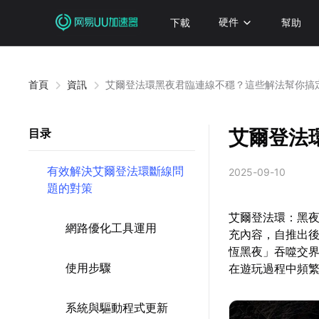
下載
硬件
幫助
首頁
資訊
艾爾登法環黑夜君臨連線不穩？這些解法幫你搞
艾爾登法
目录
有效解決艾爾登法環斷線問
2025-09-10
題的對策
艾爾登法環：黑夜君
網路優化工具運用
充內容，自推出後
恆黑夜」吞噬交
使用步驟
在遊玩過程中頻
系統與驅動程式更新