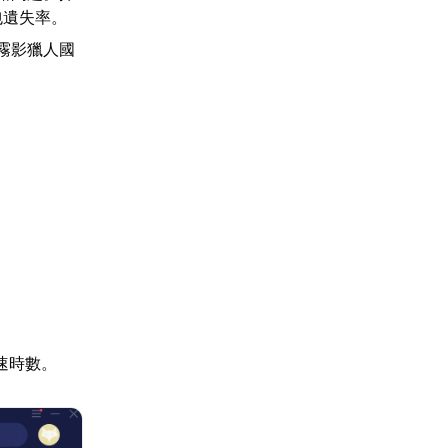
包遺失率。
霧影獵人國
速時數。