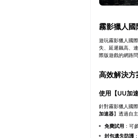
霧影獵人國
遊玩霧影獵人國
失、延遲飆高、
際版遊戲的網路
高效解決方
使用【
UU加
針對霧影獵人國
加速器
】透過自
免費試用
：可
封包遺失防護