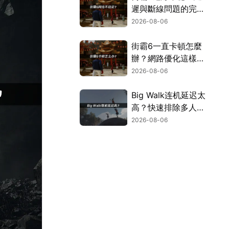
遲與斷線問題的完整
解決指南！
2026-08-06
街霸6一直卡頓怎麼
辦？網路優化這樣解
決！
2026-08-06
Big Walk连机延迟太
高？快速排除多人游
玩卡顿困扰！
2026-08-06