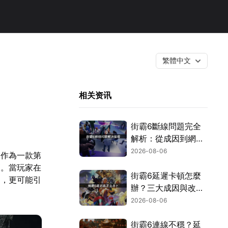
繁體中文
相关资讯
街霸6斷線問題完全
解析：從成因到網路
優化的實用攻略！
2026-08-06
。作為一款第
高。當玩家在
街霸6延遲卡頓怎麼
加，更可能引
辦？三大成因與改善
對策！
2026-08-06
街霸6連線不穩？延