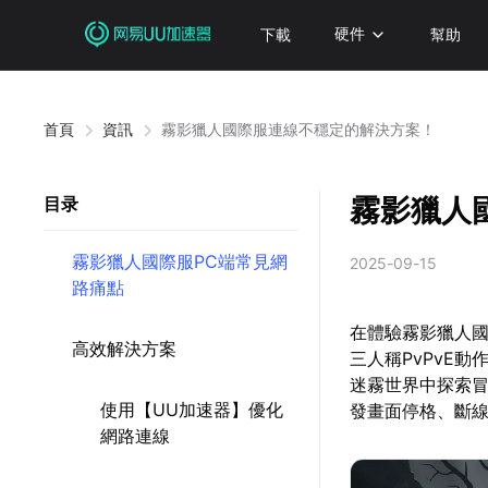
下載
硬件
幫助
首頁
資訊
霧影獵人國際服連線不穩定的解決方案！
霧影獵人
目录
霧影獵人國際服PC端常見網
2025-09-15
路痛點
在體驗霧影獵人
高效解決方案
三人稱PvPvE
迷霧世界中探索
使用【UU加速器】優化
發畫面停格、斷
網路連線