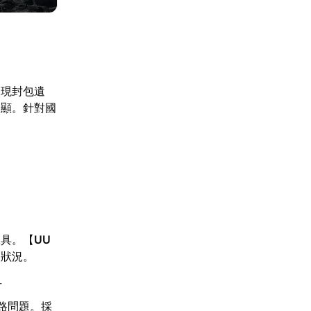
出現封包遺
明顯。針對國
工具。【
UU
失狀況。
升
路問題。採