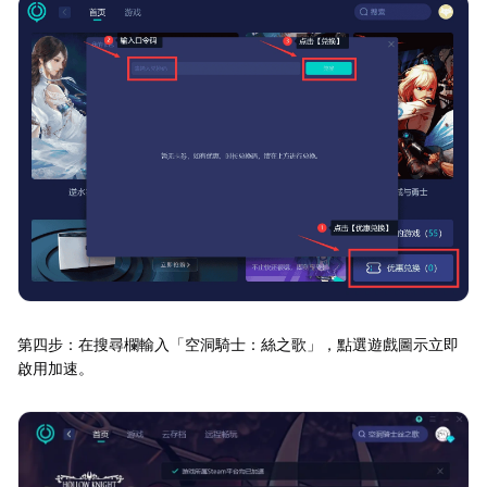
第四步：在搜尋欄輸入「空洞騎士：絲之歌」，點選遊戲圖示立即
啟用加速。