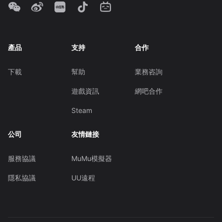
產品
支持
合作
下載
幫助
業務咨詢
遊戲資訊
網吧合作
Steam
公司
友情鏈接
服務協議
MuMu模擬器
隱私協議
UU遠程