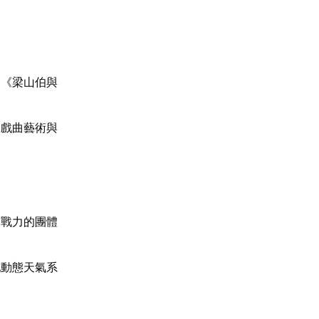
曲《梁山伯與
受戲曲藝術與
隊戰力的團體
配動態天氣系