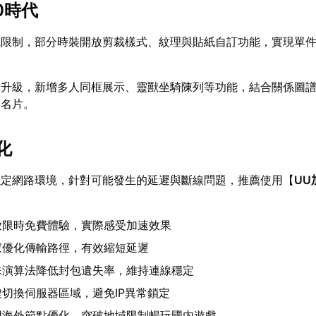
0時代
統限制，部分時裝開放剪裁樣式、紋理與貼紙自訂功能，實現單
步升級，新增多人同框展示、靈獸坐騎陳列等功能，結合關係圖
湖名片。
化
穩定網路環境，針對可能發生的延遲與斷線問題，推薦使用【
UU
放限時免費體驗，實際感受加速效果
家優化傳輸路徑，有效縮短延遲
殊演算法降低封包遺失率，維持連線穩定
鍵切換伺服器區域，避免IP異常鎖定
用海外節點優化，突破地域限制暢玩國内遊戲