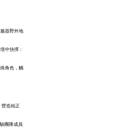
伺服器野外地
環境中抉擇：
特殊角色，觸
，營造純正
考驗團隊成員