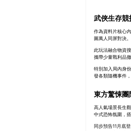
武俠生存競
作為資料片核心
圖萬人同屏對決
此玩法融合物資
攜帶少量戰利品
特別加入局內身
發各類隨機事件
東方驚悚團
高人氣場景長生觀
中式恐怖氛圍，
同步預告11月底