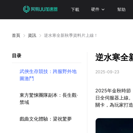
下載
硬件
幫助
首頁
資訊
逆水寒全新秋季資料片上線！
逆水寒全
目录
武俠生存競技：跨服野外地
2025-09-23
圖激鬥
2025年金秋時
東方驚悚團隊副本：長生觀·
日全伺服器上線
禁域
關卡，為玩家打
戲曲文化體驗：梁祝驚夢