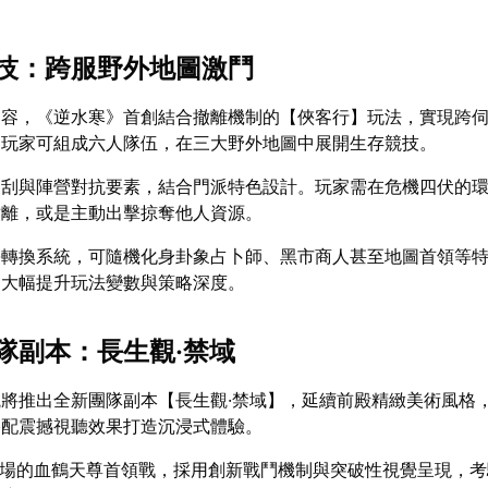
技：跨服野外地圖激鬥
內容，《逆水寒》首創結合撤離機制的【俠客行】玩法，實現跨
。玩家可組成六人隊伍，在三大野外地圖中展開生存競技。
搜刮與陣營對抗要素，結合門派特色設計。玩家需在危機四伏的
撤離，或是主動出擊掠奪他人資源。
份轉換系統，可隨機化身卦象占卜師、黑市商人甚至地圖首領等
，大幅提升玩法變數與策略深度。
隊副本：長生觀·禁域
將推出全新團隊副本【長生觀·禁域】，延續前殿精緻美術風格
搭配震撼視聽效果打造沉浸式體驗。
登場的血鶴天尊首領戰，採用創新戰鬥機制與突破性視覺呈現，