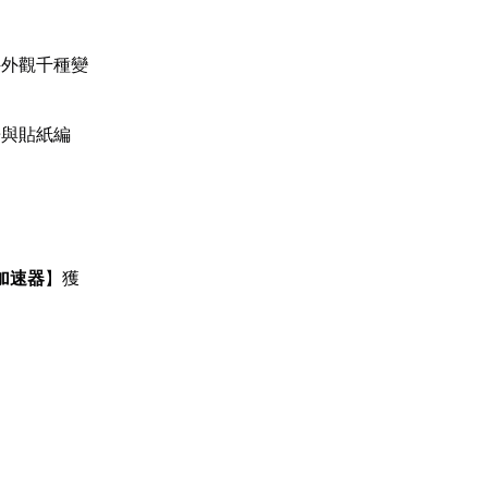
件外觀千種變
譜與貼紙編
加速器
】獲