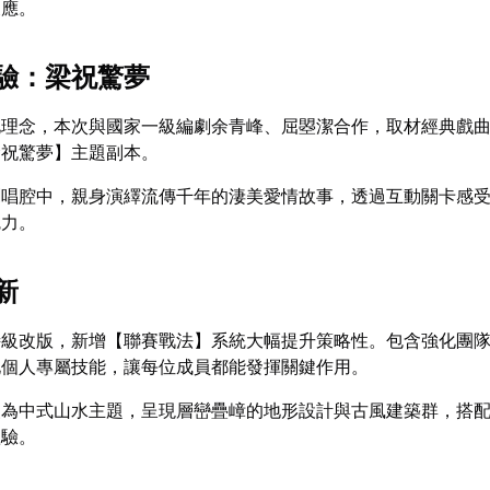
反應。
驗：梁祝驚夢
化理念，本次與國家一級編劇余青峰、屈曌潔合作，取材經典戲
梁祝驚夢】主題副本。
劇唱腔中，親身演繹流傳千年的淒美愛情故事，透過互動關卡感
魅力。
新
詩級改版，新增【聯賽戰法】系統大幅提升策略性。包含強化團
化個人專屬技能，讓每位成員都能發揮關鍵作用。
級為中式山水主題，呈現層巒疊嶂的地形設計與古風建築群，搭
體驗。