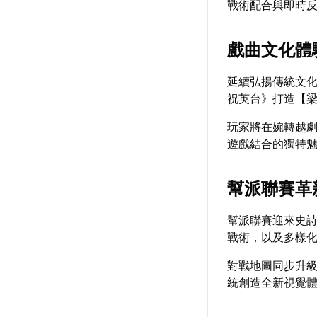
戰術配合與即時
戲曲文化體
延續弘揚傳統文
祝英台》打造【
玩家將在婉轉越
遊戲結合的獨特
幫派聯賽革
幫派聯賽迎來史
戰術，以及多樣
對戰地圖同步升
統創造全新視覺