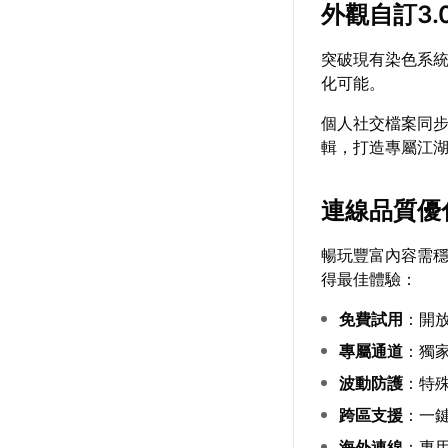
外觀自訂3.
突破現有染色系
化可能。
個人社交檔案同
輯，打造專屬江
連線品質優
暢玩豐富內容需
得最佳體驗：
免費試用
：開
專屬通道
：獨
波動防護
：特
跨區支援
：一
海外連線
：專