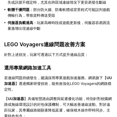
失或訊號不穩定時，尤其在跨區域連線情況下更容易發生斷線
軟體干擾問題
：部分防火牆、防毒軟體或背景程式可能誤判遊戲
傳輸行為，導致資料傳送受阻
伺服器負載過高
：玩家高峰時段或遊戲更新後，伺服器容易因流
量激增出現連線中斷
LEGO Voyagers連線問題改善方案
針對上述狀況，玩家可透過以下方式提升連線品質：
選用專業網路加速工具
若連線問題持續發生，建議採用專業遊戲加速服務。網易旗下【
UU
加速器
】透過獨家研發技術，能有效強化LEGO Voyagers的網路穩
定性。
【
UU加速器
】具備智慧路由調整與延遲優化功能，特別針對校園網
路或無線環境設計的封包保護機制，可大幅改善連線波動。對於遠
距玩家，其專屬線路能顯著降低延遲，確保積木操作即時同步。主
要特色包含：