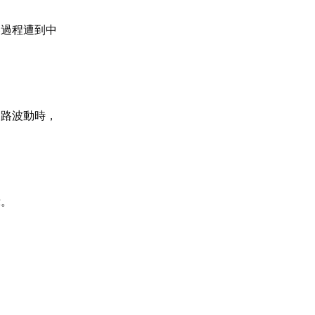
器過程遭到中
網路波動時，
示。