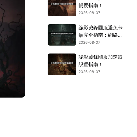
暢度指南！
2026-08-07
詭影藏鋒國服避免卡
頓完全指南：網絡優
化與解決技巧！
2026-08-07
詭影藏鋒國服加速器
設置指南！
2026-08-07