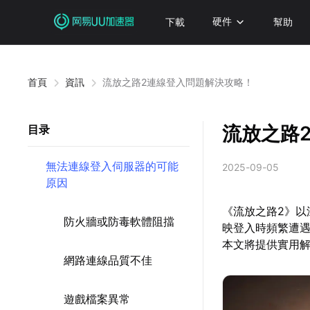
下載
硬件
幫助
首頁
資訊
流放之路2連線登入問題解決攻略！
流放之路
目录
無法連線登入伺服器的可能
2025-09-05
原因
《流放之路2》以
防火牆或防毒軟體阻擋
映登入時頻繁遭
本文將提供實用
網路連線品質不佳
遊戲檔案異常