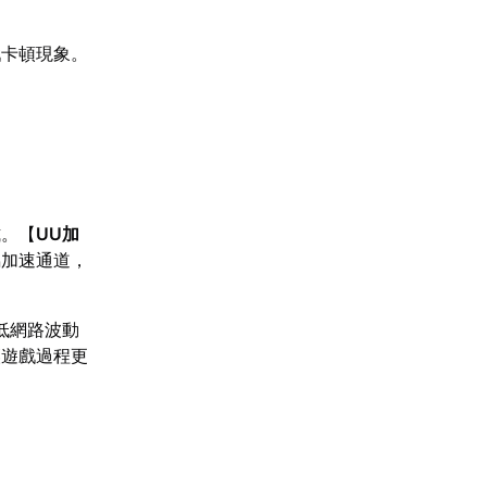
戲卡頓現象。
式。【
UU加
屬加速通道，
低網路波動
讓遊戲過程更