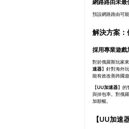
網路路由未最
預設網路路由可
解決方案：
採用專業遊戲
對於俄羅斯玩家
速器
】針對海外
能有效改善跨國
【
UU加速器
】的
與掉包率。對俄
加順暢。
【
UU加速