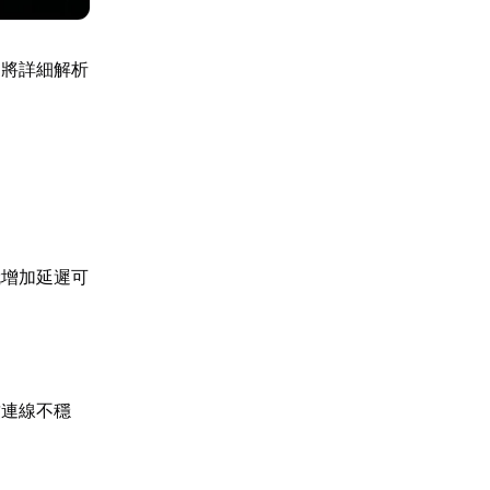
文將詳細解析
就增加延遲可
致連線不穩