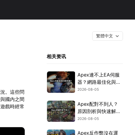
繁體中文
相关资讯
Apex連不上EA伺服
器？網路最佳化與疑
難排解全攻略！
2026-08-05
狀況。這些問
斯與國内之間
Apex配對不到人？
服遊戲時經常
原因剖析與快速解決
方式！
2026-08-05
Apex反作弊沒在運