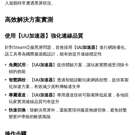
入遊戲時常遭遇黑屏狀況。
高效解決方案實測
使用【
UU加速器
】強化連線品質
針對Steam亞服黑屏問題，首推採用【
UU加速器
】進行網路優化。
該工具專為國際服遊戲設計，能有效提升連線穩定性
免費試用
：【
UU加速器
】提供體驗方案，讓玩家實際感受消除卡
頓的效能
智慧調校
：【
UU加速器
】透過智能診斷玩家網路狀態，提供客製
化加速方案，有效減少資料傳輸遺失率
專屬通道
：【
UU加速器
】專用通道技術可顯著降低延遲，各地區
玩家實測連線品質均有提升
快速切換
：除解決黑屏外，還能實現伺服器無縫切換，避免頻繁
變更IP導致的帳號風險
操作步驟