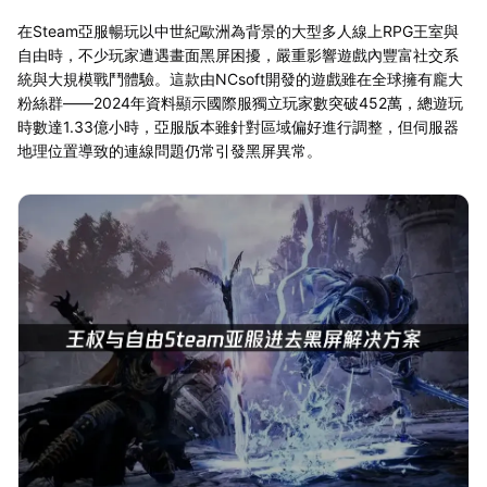
在Steam亞服暢玩以中世紀歐洲為背景的大型多人線上RPG王室與
自由時，不少玩家遭遇畫面黑屏困擾，嚴重影響遊戲內豐富社交系
統與大規模戰鬥體驗。這款由NCsoft開發的遊戲雖在全球擁有龐大
粉絲群——2024年資料顯示國際服獨立玩家數突破452萬，總遊玩
時數達1.33億小時，亞服版本雖針對區域偏好進行調整，但伺服器
地理位置導致的連線問題仍常引發黑屏異常。