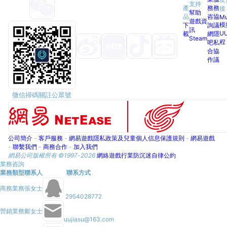
支持
產
務
務
接
幫助
品
咨
協
M
遊戲資
模
下
詢
議
訊
U
載
網
隱
Steam
程
吧
私
合
協
作
議
微信掃碼關註公眾號
公司簡介
-
客戶服務
-
網易遊戲隱私政策及兒童個人信息保護規則
-
網易遊戲
-
聯繫我們
-
商務合作
-
加入我們
網易公司版權所有 ©1997-
2026
網絡遊戲行業防沉迷自律公約
業務咨詢
業務類型
聯系人
聯系方式
商務業務
張女士
2954028772
營銷業務
鄺女士
uujiasu@163.com