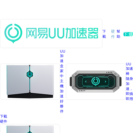
下
硬
幫
下 载
載
助
件
UU
加
速
UU
盒
加速
家
棒
中
隨身
主
加
機
速，
加
即插
速
即用
好
夥
伴
下載
硬件