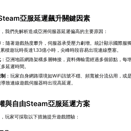
Steam亞服延遲飆升關鍵因素
前，我們先解析造成亞洲伺服器延遲偏高的主要原因：
作
：隨著遊戲熱度攀升，伺服器承受壓力劇增。統計顯示國際服
，累積遊玩時長達1.33億小時，尖峰時段容易出現連線壅塞。
化
：亞洲地區網路架構多層轉接，資料傳輸需經過多個節點，每
更多延遲時間。
限制
：玩家自身網路環境如WiFi訊號不穩、頻寬被分流佔用，或是
能導致連線遊戲伺服器時出現高延遲。
權與自由Steam亞服延遲方案
題，玩家可採取以下措施提升遊戲體驗：