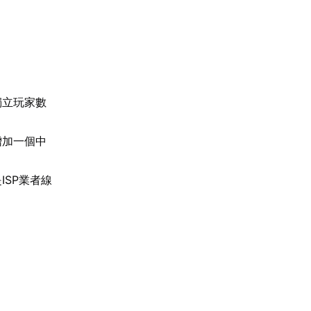
獨立玩家數
增加一個中
ISP業者線