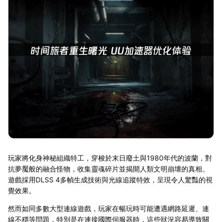
玩家將化身神秘組織特工，穿梭於末日廢土與1980年代的波蘭，對
抗夢魘般的融合怪物，收集靈魂碎片並揭開人類文明崩壞的真相。
遊戲採用DLSS 4多幀生成技術與光線追蹤特效，呈現令人驚豔的視
覺效果。
然而如同多數大型連線遊戲，玩家在暢玩時可能遭遇網路延遲、連
線不穩等問題，特別是在連接國際伺服器時，這些狀況容易導致關