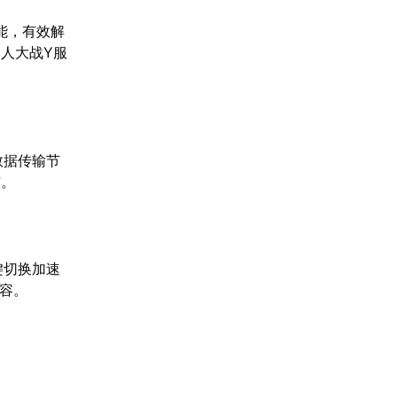
能，有效解
人大战Y服
数据传输节
恼。
键切换加速
内容。