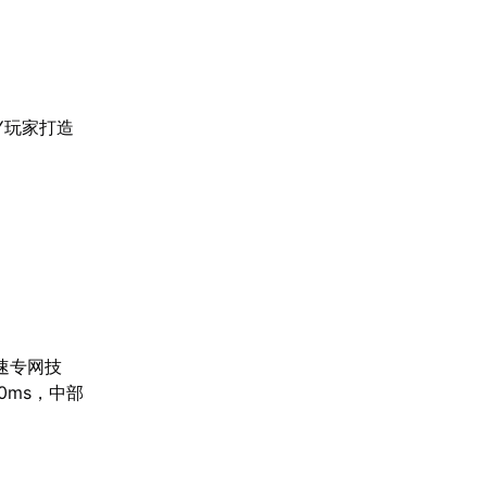
Y玩家打造
速专网技
0ms，中部