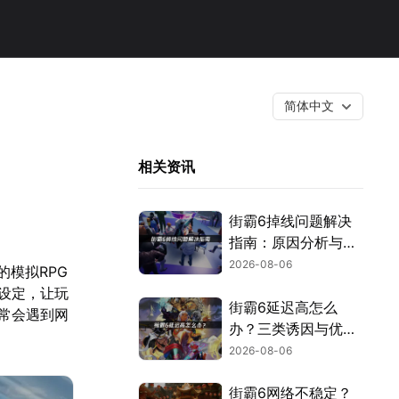
简体中文
相关资讯
街霸6掉线问题解决
指南：原因分析与网
络优化技巧！
2026-08-06
模拟RPG
设定，让玩
街霸6延迟高怎么
常会遇到网
办？三类诱因与优化
解决方案！
2026-08-06
街霸6网络不稳定？