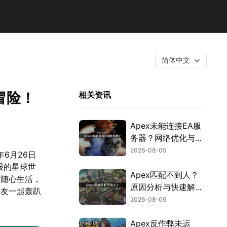
简体中文
冒险！
相关资讯
Apex未能连接EA服
务器？网络优化与故
障排查指南！
2026-08-05
6月26日
垠的星球世
Apex匹配不到人？
、随心生活，
原因分析与快速解决
好友一起轰趴
方案！
2026-08-05
Apex反作弊未运