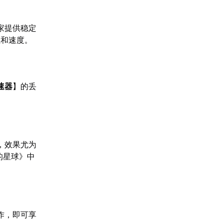
家提供稳定
性和速度。
速器
】的丢
。
，效果尤为
的星球》中
作，即可享