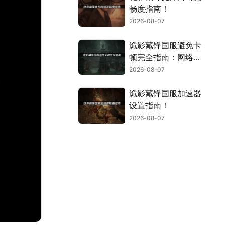
畅度指南！
2026-08-07
诡影藏锋国服避免卡
顿完全指南：网络优
化与解决技巧！
2026-08-07
诡影藏锋国服加速器
设置指南！
2026-08-07