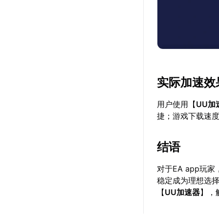
实际加速效
用户使用【
UU加
捷；游戏下载速
结语
对于EA app
稳定成为理想选
【
UU加速器
】，